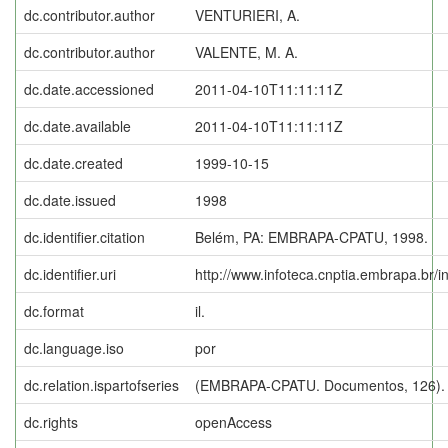
dc.contributor.author
VENTURIERI, A.
dc.contributor.author
VALENTE, M. A.
dc.date.accessioned
2011-04-10T11:11:11Z
dc.date.available
2011-04-10T11:11:11Z
dc.date.created
1999-10-15
dc.date.issued
1998
dc.identifier.citation
Belém, PA: EMBRAPA-CPATU, 1998.
dc.identifier.uri
http://www.infoteca.cnptia.embrapa.br/
dc.format
il.
dc.language.iso
por
dc.relation.ispartofseries
(EMBRAPA-CPATU. Documentos, 126).
dc.rights
openAccess