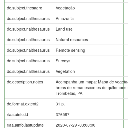
dc.subject.thesagro
Vegetação
dc.subject.nalthesaurus
Amazonia
dc.subject.nalthesaurus
Land use
dc.subject.nalthesaurus
Natural resources
dc.subject.nalthesaurus
Remote sensing
dc.subject.nalthesaurus
Surveys
dc.subject.nalthesaurus
Vegetation
dc.description.notes
Acompanha um mapa: Mapa de vegetaç
áreas de remanescentes de quilombos 
Trombetas, PA.
dc.format.extent2
31 p.
riaa.ainfo.id
376587
riaa.ainfo.lastupdate
2020-07-29 -03:00:00