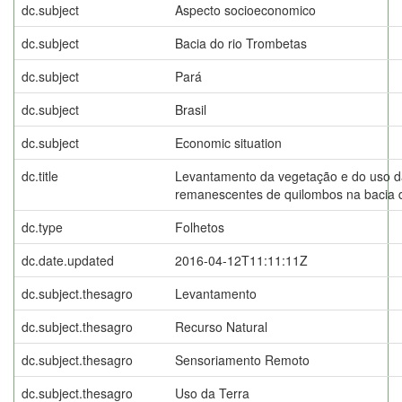
dc.subject
Aspecto socioeconomico
dc.subject
Bacia do rio Trombetas
dc.subject
Pará
dc.subject
Brasil
dc.subject
Economic situation
dc.title
Levantamento da vegetação e do uso d
remanescentes de quilombos na bacia d
dc.type
Folhetos
dc.date.updated
2016-04-12T11:11:11Z
dc.subject.thesagro
Levantamento
dc.subject.thesagro
Recurso Natural
dc.subject.thesagro
Sensoriamento Remoto
dc.subject.thesagro
Uso da Terra