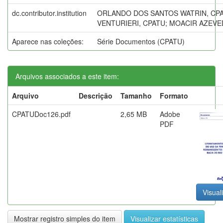
dc.contributor.institution
ORLANDO DOS SANTOS WATRIN, CPA
VENTURIERI, CPATU; MOACIR AZEVE
Aparece nas coleções:
Série Documentos (CPATU)
Arquivos associados a este item:
Arquivo
Descrição
Tamanho
Formato
CPATUDoc126.pdf
2,65 MB
Adobe
PDF
Visual
Mostrar registro simples do item
Visualizar estatísticas