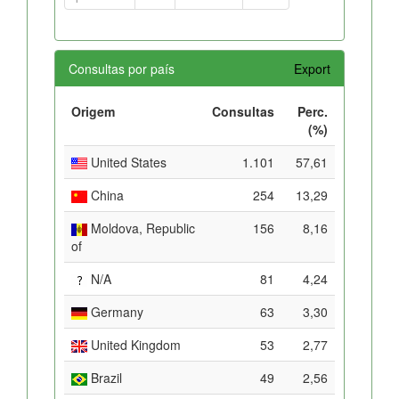
Consultas por país
Export
Origem
Consultas
Perc.
(%)
United States
1.101
57,61
China
254
13,29
Moldova, Republic
156
8,16
of
N/A
81
4,24
Germany
63
3,30
United Kingdom
53
2,77
Brazil
49
2,56