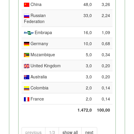
China
48,0
3,26
Russian
33,0
2,24
Federation
Embrapa
16,0
1,09
Germany
10,0
0,68
Mozambique
5,0
0,34
United Kingdom
3,0
0,20
Australia
3,0
0,20
Colombia
2,0
0,14
France
2,0
0,14
1.472,0
100,00
previous
1/3
show all
next