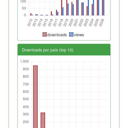
downloads
views
Downloads por país (top 10)