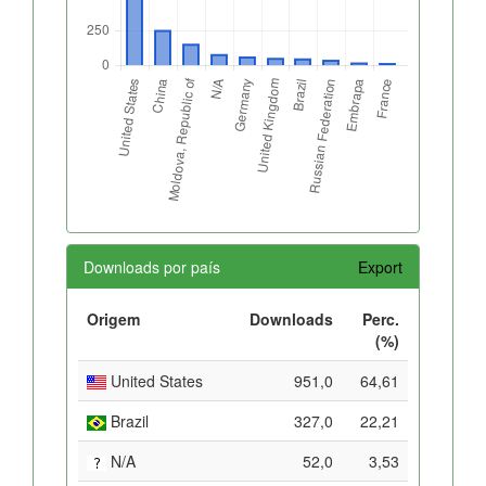
Downloads por país
Export
Origem
Downloads
Perc.
(%)
United States
951,0
64,61
Brazil
327,0
22,21
N/A
52,0
3,53