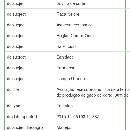
dc.subject
Bovino de corte
dc.subject
Raca Nelore
dc.subject
Aspecto economico
dc.subject
Regiao Centro-Oeste
dc.subject
Baixo custo
dc.subject
Sanidade
dc.subject
Formacao
dc.subject
Campo Grande
dc.title
Avaliação técnico-econômica de alternat
de produção de gado de corte: 80% de p
dc.type
Folhetos
dc.date.updated
2015-11-05T03:11:38Z
dc.subject.thesagro
Manejo