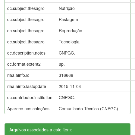
dc.subject.thesagro
Nutrição
dc.subject.thesagro
Pastagem
dc.subject.thesagro
Reprodução
dc.subject.thesagro
Tecnologia
dc.description.notes
CNPGC.
dc.format.extent2
8p.
riaa.ainfo.id
316666
riaa.ainfo.lastupdate
2015-11-04
dc.contributor.institution
CNPGC.
Aparece nas coleções:
Comunicado Técnico (CNPGC)
Arquivos associados a este item: