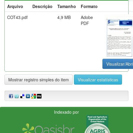
Arquivo
Descrição
Tamanho
Formato
COT43.pdf
4,9 MB
Adobe
PDF
Visualizar/Abri
Mostrar registro simples do item
Visualizar estatísticas
Indexado por