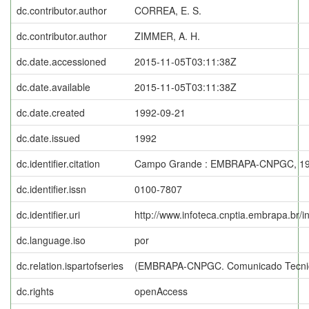
dc.contributor.author
CORREA, E. S.
dc.contributor.author
ZIMMER, A. H.
dc.date.accessioned
2015-11-05T03:11:38Z
dc.date.available
2015-11-05T03:11:38Z
dc.date.created
1992-09-21
dc.date.issued
1992
dc.identifier.citation
Campo Grande : EMBRAPA-CNPGC, 19
dc.identifier.issn
0100-7807
dc.identifier.uri
http://www.infoteca.cnptia.embrapa.br/
dc.language.iso
por
dc.relation.ispartofseries
(EMBRAPA-CNPGC. Comunicado Tecnic
dc.rights
openAccess