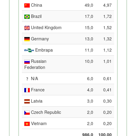
China
49,0
4,97
Brazil
17,0
1,72
United Kingdom
15,0
1,52
Germany
13,0
1,32
Embrapa
11,0
1,12
Russian
10,0
1,01
Federation
N/A
6,0
0,61
France
4,0
0,41
Latvia
3,0
0,30
Czech Republic
2,0
0,20
Vietnam
2,0
0,20
986,0
100,00