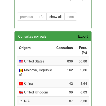
previous
1/2
show all
next
Consultas por país
Export
Origem
Consultas
Perc.
(%)
United States
836
50,88
Moldova, Republic
162
9,86
of
China
142
8,64
United Kingdom
99
6,03
N/A
87
5,30