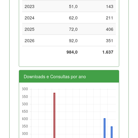
2023
51,0
143
2024
62,0
211
2025
72,0
406
2026
92,0
351
984,0
1.637
Downloads e Consultas por ano