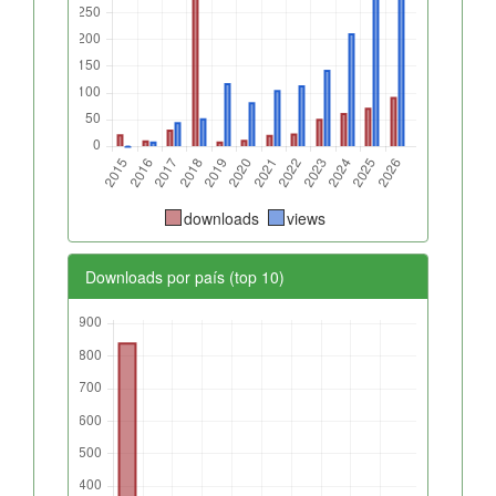
downloads
views
Downloads por país (top 10)