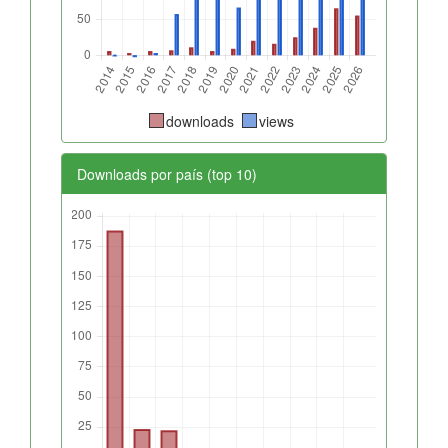
downloads
views
Downloads por país (top 10)