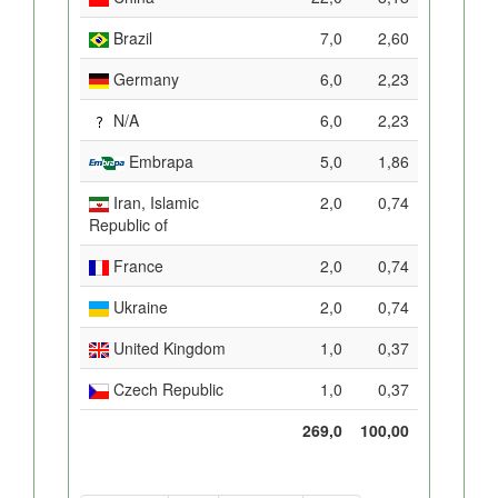
Brazil
7,0
2,60
Germany
6,0
2,23
N/A
6,0
2,23
Embrapa
5,0
1,86
Iran, Islamic
2,0
0,74
Republic of
France
2,0
0,74
Ukraine
2,0
0,74
United Kingdom
1,0
0,37
Czech Republic
1,0
0,37
269,0
100,00