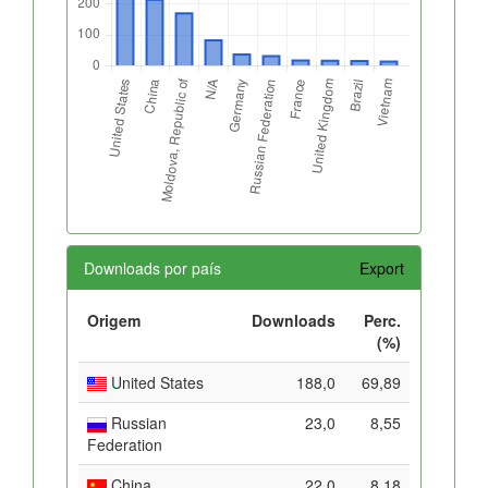
Downloads por país
Export
Origem
Downloads
Perc.
(%)
United States
188,0
69,89
Russian
23,0
8,55
Federation
China
22,0
8,18