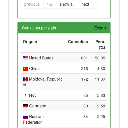
previous
1/2
show all
next
Consultas por país
Export
Origem
Consultas
Perc.
(%)
United States
801
53,05
China
216
14,30
Moldova, Republic
172
11,39
of
N/A
85
5,63
Germany
39
2,58
Russian
34
2,25
Federation