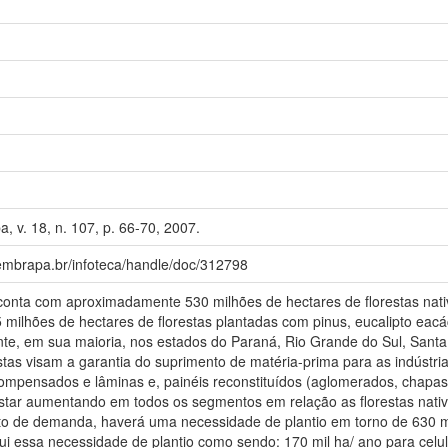
a, v. 18, n. 107, p. 66-70, 2007.
.embrapa.br/infoteca/handle/doc/312798
ro conta com aproximadamente 530 milhões de hectares de florestas na
 milhões de hectares de florestas plantadas com pinus, eucalipto eacá
nte, em sua maioria, nos estados do Paraná, Rio Grande do Sul, Santa
estas visam a garantia do suprimento de matéria-prima para as indústria
compensados e lâminas e, painéis reconstituídos (aglomerados, chapas
 estar aumentando em todos os segmentos em relação as florestas nativ
to de demanda, haverá uma necessidade de plantio em torno de 630 mi
ribui essa necessidade de plantio como sendo: 170 mil ha/ ano para celu