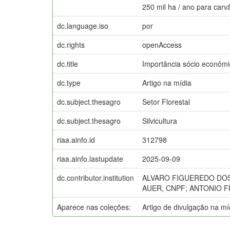
250 mil ha / ano para carv
dc.language.iso
por
dc.rights
openAccess
dc.title
Importância sócio econômi
dc.type
Artigo na mídia
dc.subject.thesagro
Setor Florestal
dc.subject.thesagro
Silvicultura
riaa.ainfo.id
312798
riaa.ainfo.lastupdate
2025-09-09
dc.contributor.institution
ALVARO FIGUEREDO DOS 
AUER, CNPF; ANTONIO F
Aparece nas coleções:
Artigo de divulgação na m