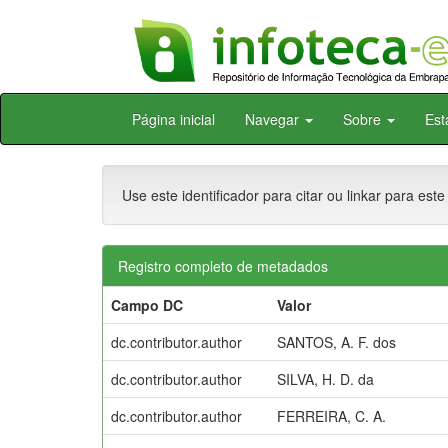
Skip
Página inicial
Navegar
Sobre
Est
navigation
Use este identificador para citar ou linkar para este
Registro completo de metadados
Campo DC
Valor
dc.contributor.author
SANTOS, A. F. dos
dc.contributor.author
SILVA, H. D. da
dc.contributor.author
FERREIRA, C. A.