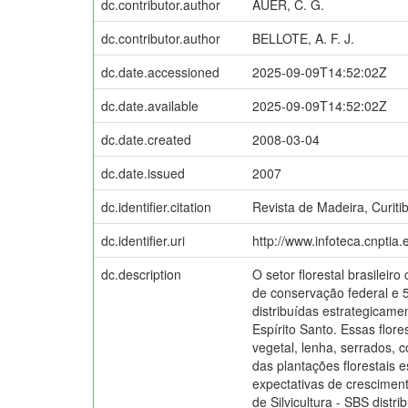
dc.contributor.author
AUER, C. G.
dc.contributor.author
BELLOTE, A. F. J.
dc.date.accessioned
2025-09-09T14:52:02Z
dc.date.available
2025-09-09T14:52:02Z
dc.date.created
2008-03-04
dc.date.issued
2007
dc.identifier.citation
Revista de Madeira, Curitib
dc.identifier.uri
http://www.infoteca.cnptia
dc.description
O setor florestal brasilei
de conservação federal e 5
distribuídas estrategicame
Espírito Santo. Essas flor
vegetal, lenha, serrados, 
das plantações florestais
expectativas de crescimen
de Silvicultura - SBS dist