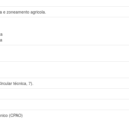
 e zoneamento agricola.
ra
la
cular técnica, 7).
écnico (CPAO)