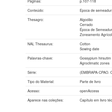
Páginas:
p.107-118
Conteúdo:
Epoca de semeadura
Thesagro:
Algodão
Cerrado
Época de Semeadu
Zoneamento Agríco
NAL Thesaurus:
Cotton
Sowing date
Palavras-chave:
Gossypium hirsutim
Agroclimatic zones
Série:
(EMBRAPA-CPAO. Cir
Tipo do Material:
Parte de livro
Acesso:
openAccess
Aparece nas coleções:
Capítulo em livro t