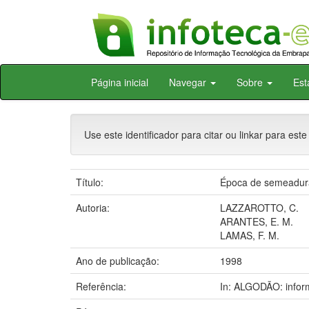
Skip
Página inicial
Navegar
Sobre
Est
navigation
Use este identificador para citar ou linkar para este
Título:
Época de semeadura
Autoria:
LAZZAROTTO, C.
ARANTES, E. M.
LAMAS, F. M.
Ano de publicação:
1998
Referência:
In: ALGODÃO: info