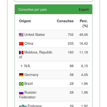
Consultas por país
Export
Origem
Consultas
Perc.
(%)
United States
702
49,06
China
235
16,42
Moldova, Republic
160
11,18
of
N/A
88
6,15
Germany
58
4,05
Brazil
28
1,96
Russian
28
1,96
Federation
Embrapa
26
1,82