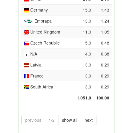
Germany
15,0
1,43
Embrapa
13,0
1,24
United Kingdom
11,0
1,05
Czech Republic
5,0
0,48
N/A
4,0
0,38
Latvia
3,0
0,29
France
3,0
0,29
South Africa
3,0
0,29
1.051,0
100,00
previous
1/2
show all
next