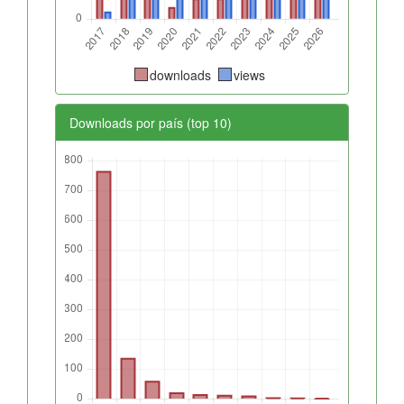
downloads
views
Downloads por país (top 10)