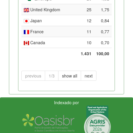
United Kingdom
25
1,75
Japan
12
0,84
France
11
0,77
Canada
10
0,70
1.431
100,00
previous
1/3
show all
next
Indexado por