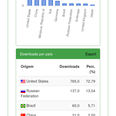
Downloads por país
Export
Origem
Downloads
Perc.
(%)
United States
765,0
72,79
Russian
137,0
13,04
Federation
Brazil
60,0
5,71
China
21,0
2,00