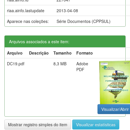
riaa.ainfo.lastupdate
2013-04-08
Aparece nas coleções:
Série Documentos (CPPSUL)
Arquivos associados a este item:
Arquivo
Descrição
Tamanho
Formato
DC19.pdf
8,3 MB
Adobe
PDF
Visualizar/Abrir
Mostrar registro simples do item
Visualizar estatísticas