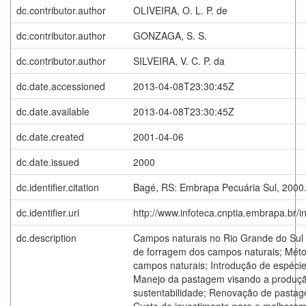
dc.contributor.author
OLIVEIRA, O. L. P. de
dc.contributor.author
GONZAGA, S. S.
dc.contributor.author
SILVEIRA, V. C. P. da
dc.date.accessioned
2013-04-08T23:30:45Z
dc.date.available
2013-04-08T23:30:45Z
dc.date.created
2001-04-06
dc.date.issued
2000
dc.identifier.citation
Bagé, RS: Embrapa Pecuária Sul, 2000
dc.identifier.uri
http://www.infoteca.cnptia.embrapa.br/
dc.description
Campos naturais no Rio Grande do Sul 
de forragem dos campos naturais; Mét
campos naturais; Introdução de espéci
Manejo da pastagem visando a produçã
sustentabilidade; Renovação de pastag
Custo do investimento para o melhoram