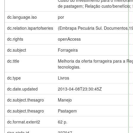
de pastagem; Relação custo/benefício
dc.language.iso
por
dc.relation.ispartofseries
(Embrapa Pecuária Sul. Documentos,19
dc.rights
openAccess
dc.subject
Forrageira
dc.title
Melhoria da oferta forrageira para a Re
tecnologias.
dc.type
Livros
dc.date.updated
2013-04-08T23:30:45Z
dc.subject.thesagro
Manejo
dc.subject.thesagro
Pastagem
dc.format.extent2
62 p.
riaa.ainfo.id
227047