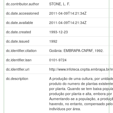
dc.contributor.author
STONE, L. F.
dc.date.accessioned
2011-04-09T14:21:34Z
dc.date.available
2011-04-09T14:21:34Z
dc.date.created
1993-12-23
dc.date.issued
1992
dc.identifier.citation
Goiânia: EMBRAPA-CNPAF, 1992.
dc.identifier.issn
0101-9724
dc.identifier.uri
http://www.infoteca.cnptia.embrapa.br/
dc.description
A produção de uma cultura, por unidade
produto do numero de plantas existent
por planta. Quando se tem baixa popul
produção por planta e alta, embora por 
Aumentando-se a população, a produçã
havendo, no entanto, compensado pel
indivíduos por área.