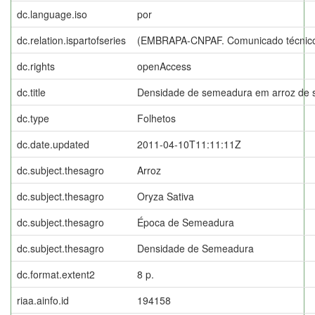
dc.language.iso
por
dc.relation.ispartofseries
(EMBRAPA-CNPAF. Comunicado técnico
dc.rights
openAccess
dc.title
Densidade de semeadura em arroz de s
dc.type
Folhetos
dc.date.updated
2011-04-10T11:11:11Z
dc.subject.thesagro
Arroz
dc.subject.thesagro
Oryza Sativa
dc.subject.thesagro
Época de Semeadura
dc.subject.thesagro
Densidade de Semeadura
dc.format.extent2
8 p.
riaa.ainfo.id
194158