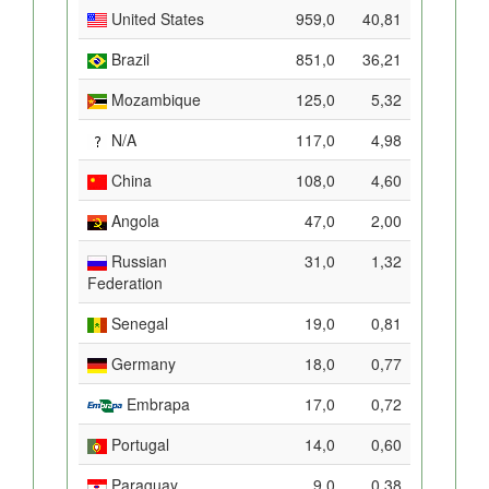
United States
959,0
40,81
Brazil
851,0
36,21
Mozambique
125,0
5,32
N/A
117,0
4,98
China
108,0
4,60
Angola
47,0
2,00
Russian
31,0
1,32
Federation
Senegal
19,0
0,81
Germany
18,0
0,77
Embrapa
17,0
0,72
Portugal
14,0
0,60
Paraguay
9,0
0,38