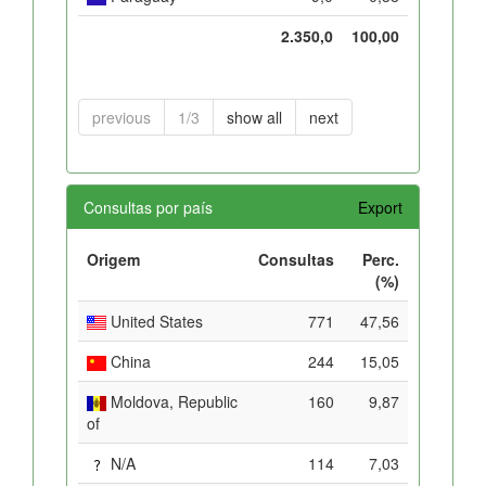
2.350,0
100,00
previous
1/3
show all
next
Consultas por país
Export
Origem
Consultas
Perc.
(%)
United States
771
47,56
China
244
15,05
Moldova, Republic
160
9,87
of
N/A
114
7,03