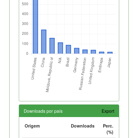
Downloads por país
Export
Origem
Downloads
Perc.
(%)