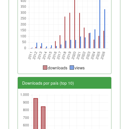
downloads
views
Downloads por país (top 10)