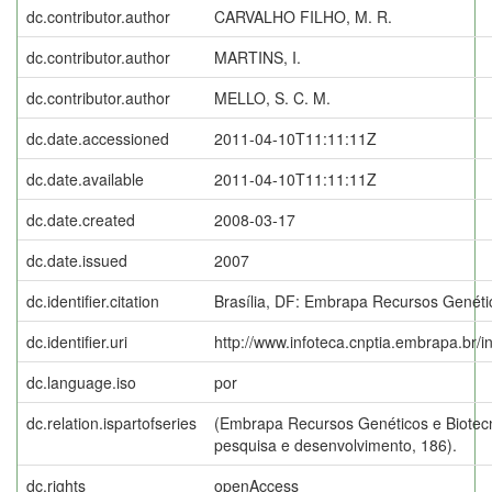
dc.contributor.author
CARVALHO FILHO, M. R.
dc.contributor.author
MARTINS, I.
dc.contributor.author
MELLO, S. C. M.
dc.date.accessioned
2011-04-10T11:11:11Z
dc.date.available
2011-04-10T11:11:11Z
dc.date.created
2008-03-17
dc.date.issued
2007
dc.identifier.citation
Brasília, DF: Embrapa Recursos Genétic
dc.identifier.uri
http://www.infoteca.cnptia.embrapa.br/
dc.language.iso
por
dc.relation.ispartofseries
(Embrapa Recursos Genéticos e Biotecn
pesquisa e desenvolvimento, 186).
dc.rights
openAccess