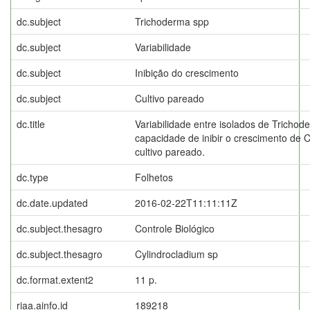
dc.subject
Trichoderma spp
dc.subject
Variabilidade
dc.subject
Inibição do crescimento
dc.subject
Cultivo pareado
dc.title
Variabilidade entre isolados de Trichod
capacidade de inibir o crescimento de 
cultivo pareado.
dc.type
Folhetos
dc.date.updated
2016-02-22T11:11:11Z
dc.subject.thesagro
Controle Biológico
dc.subject.thesagro
Cylindrocladium sp
dc.format.extent2
11 p.
riaa.ainfo.id
189218