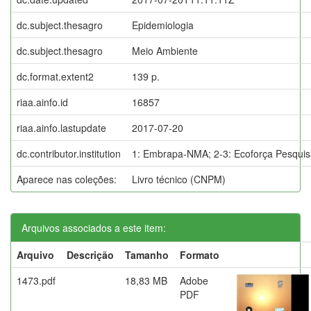
dc.subject.thesagro
Epidemiologia
dc.subject.thesagro
Meio Ambiente
dc.format.extent2
139 p.
riaa.ainfo.id
16857
riaa.ainfo.lastupdate
2017-07-20
dc.contributor.institution
1: Embrapa-NMA; 2-3: Ecoforça Pesquis
Aparece nas coleções:
Livro técnico (CNPM)
Arquivos associados a este item:
Arquivo
Descrição
Tamanho
Formato
1473.pdf
18,83 MB
Adobe
PDF