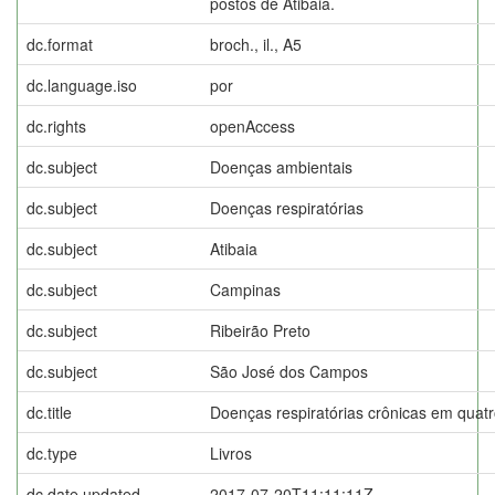
postos de Atibaia.
dc.format
broch., il., A5
dc.language.iso
por
dc.rights
openAccess
dc.subject
Doenças ambientais
dc.subject
Doenças respiratórias
dc.subject
Atibaia
dc.subject
Campinas
dc.subject
Ribeirão Preto
dc.subject
São José dos Campos
dc.title
Doenças respiratórias crônicas em quatr
dc.type
Livros
dc.date.updated
2017-07-20T11:11:11Z