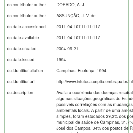
dc.contributor.author
DORADO, A. J.
dc.contributor.author
ASSUNÇÃO, J. V. de
dc.date.accessioned
2011-04-10T11:11:11Z
dc.date.available
2011-04-10T11:11:11Z
dc.date.created
2004-06-21
dc.date.issued
1994
dc.identifier.citation
Campinas: Ecoforça, 1994.
dc.identifier.uri
http://www.infoteca.cnptia.embrapa.br/i
dc.description
Avalia a ocorrência das doenças respira
algumas situações geográficas do Estad
possíveis correlações com as mudanças
ambientais locais. A partir de uma amos
simples, foram estudados 29,2% dos po
municipal de saúde de Campinas, 31,7%
José dos Campos, 34% dos postos de Ri