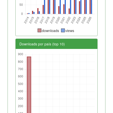
downloads
views
Downloads por país (top 10)