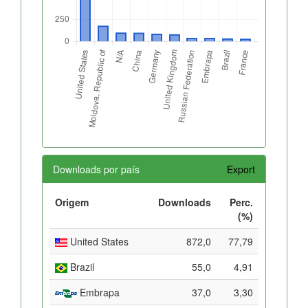
Downloads por país
Export
Origem
Downloads
Perc.
(%)
United States
872,0
77,79
Brazil
55,0
4,91
Embrapa
37,0
3,30