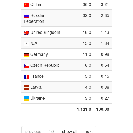
China
36,0
3,21
Russian
32,0
2,85
Federation
United Kingdom
16,0
1,43
N/A
15,0
1,34
Germany
11,0
0,98
Czech Republic
6,0
0,54
France
5,0
0,45
Latvia
4,0
0,36
Ukraine
3,0
0,27
1.121,0
100,00
previous
1/3
show all
next