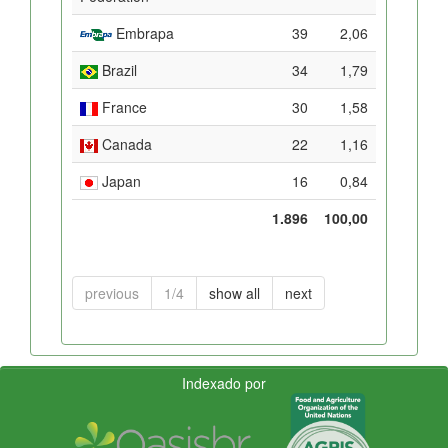
Embrapa
39
2,06
Brazil
34
1,79
France
30
1,58
Canada
22
1,16
Japan
16
0,84
1.896
100,00
previous
1/4
show all
next
Indexado por