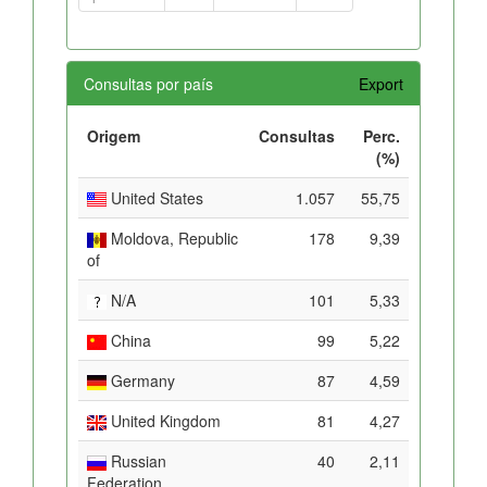
Consultas por país
Export
Origem
Consultas
Perc.
(%)
United States
1.057
55,75
Moldova, Republic
178
9,39
of
N/A
101
5,33
China
99
5,22
Germany
87
4,59
United Kingdom
81
4,27
Russian
40
2,11
Federation