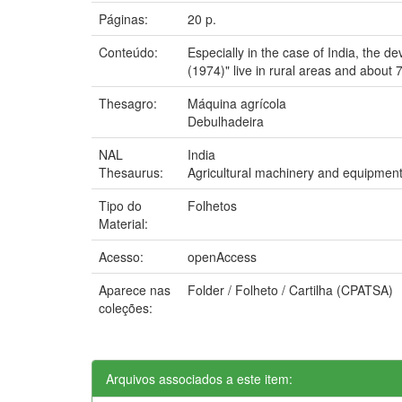
Páginas:
20 p.
Conteúdo:
Especially in the case of India, the d
(1974)" live in rural areas and about 
Thesagro:
Máquina agrícola
Debulhadeira
NAL
India
Thesaurus:
Agricultural machinery and equipmen
Tipo do
Folhetos
Material:
Acesso:
openAccess
Aparece nas
Folder / Folheto / Cartilha (CPATSA)
coleções:
Arquivos associados a este item: