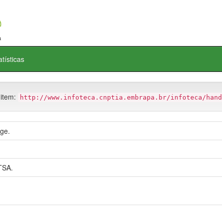
atísticas
 item:
http://www.infoteca.cnptia.embrapa.br/infoteca/hand
age.
TSA.