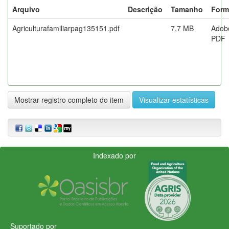
Arquivo
Descrição
Tamanho
Form
Agriculturafamiliarpag135151.pdf
7,7 MB
Adob
PDF
Mostrar registro completo do item
Visualizar estatísticas
Indexado por
Suportado por