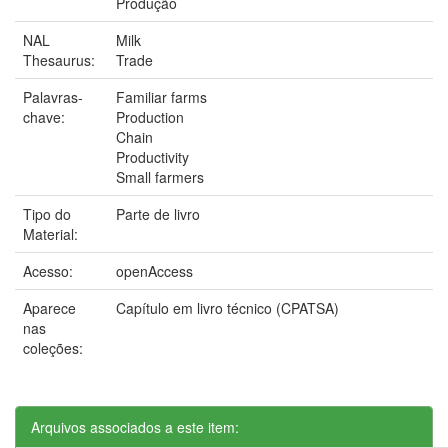
Produção
NAL
Milk
Thesaurus:
Trade
Palavras-
Familiar farms
chave:
Production
Chain
Productivity
Small farmers
Tipo do
Parte de livro
Material:
Acesso:
openAccess
Aparece
Capítulo em livro técnico (CPATSA)
nas
coleções:
Arquivos associados a este item: