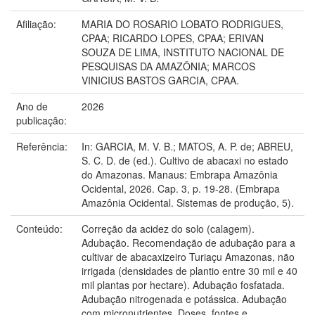
Afiliação:
MARIA DO ROSARIO LOBATO RODRIGUES,
CPAA; RICARDO LOPES, CPAA; ERIVAN
SOUZA DE LIMA, INSTITUTO NACIONAL DE
PESQUISAS DA AMAZÔNIA; MARCOS
VINICIUS BASTOS GARCIA, CPAA.
Ano de
2026
publicação:
Referência:
In: GARCIA, M. V. B.; MATOS, A. P. de; ABREU,
S. C. D. de (ed.). Cultivo de abacaxi no estado
do Amazonas. Manaus: Embrapa Amazônia
Ocidental, 2026. Cap. 3, p. 19-28. (Embrapa
Amazônia Ocidental. Sistemas de produção, 5).
Conteúdo:
Correção da acidez do solo (calagem).
Adubação. Recomendação de adubação para a
cultivar de abacaxizeiro Turiaçu Amazonas, não
irrigada (densidades de plantio entre 30 mil e 40
mil plantas por hectare). Adubação fosfatada.
Adubação nitrogenada e potássica. Adubação
com micronutrientes. Doses, fontes e