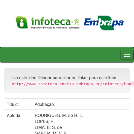
Skip
navigation
Use este identificador para citar ou linkar para este item:
http://www.infoteca.cnptia.embrapa.br/infoteca/hand
Título:
Adubação.
Autoria:
RODRIGUES, M. do R. L.
LOPES, R.
LIMA, E. S. de
GARCIA, M. V. B.