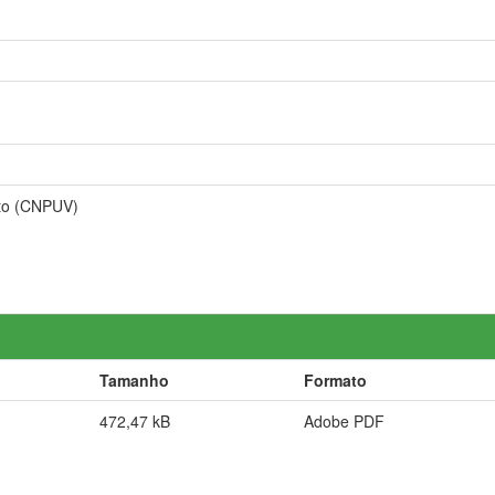
nto (CNPUV)
Tamanho
Formato
472,47 kB
Adobe PDF