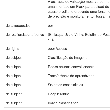
A acurácia de validação mostrou bom 
uma interface em Flask para upload de
classe predita, oferecendo uma ferramen
de precisão e monitoramento fitossanitá
dc.language.iso
por
dc.relation.ispartofseries
(Embrapa Uva e Vinho. Boletim de Pesq
41).
dc.rights
openAccess
dc.subject
Classificação de imagens
dc.subject
Redes neurais convolucionais
dc.subject
Transferência de aprendizado
dc.subject
Sistemas especialistas
dc.subject
Deep learning
dc.subject
Image classification