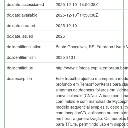
dc.date.accessioned
2025-12-10T14:50:38Z
dc.date.available
2025-12-10T14:50:38Z
dc.date.created
2025-12-10
dc.date.issued
2025
dc.identifier.citation
Bento Gonçalves, RS: Embrapa Uva e V
dc.identifier.issn
3085-9131
dc.identifier.uri
http://www.infoteca.cnptia.embrapa.br/
dc.description
Este trabalho ajustou e comparou mode
profundo em Tensorflow/Keras para cla
sintomas de doenças foliares em videir
convolucionais (CNNs). A base continha
com míldio e com manchas de Mycospha
modelo sequencial simples e, depois, t
com InceptionV3, aplicando aumento de
melhorar a generalização. Os modelos 
para TFLite, permitindo uso em disposi