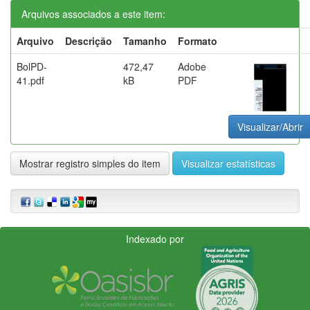
Arquivos associados a este item:
Arquivo
Descrição
Tamanho
Formato
BolPD-
472,47
Adobe
41.pdf
kB
PDF
Visualizar/Abrir
Mostrar registro simples do item
Visualizar estatísticas
Indexado por