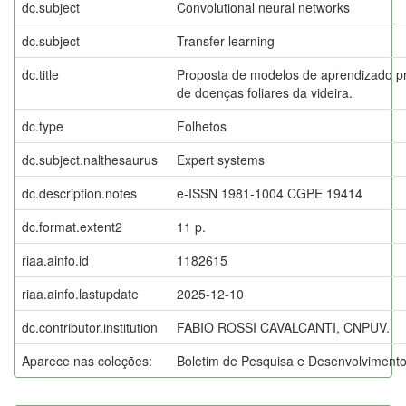
dc.subject
Convolutional neural networks
dc.subject
Transfer learning
dc.title
Proposta de modelos de aprendizado pr
de doenças foliares da videira.
dc.type
Folhetos
dc.subject.nalthesaurus
Expert systems
dc.description.notes
e-ISSN 1981-1004 CGPE 19414
dc.format.extent2
11 p.
riaa.ainfo.id
1182615
riaa.ainfo.lastupdate
2025-12-10
dc.contributor.institution
FABIO ROSSI CAVALCANTI, CNPUV.
Aparece nas coleções:
Boletim de Pesquisa e Desenvolviment