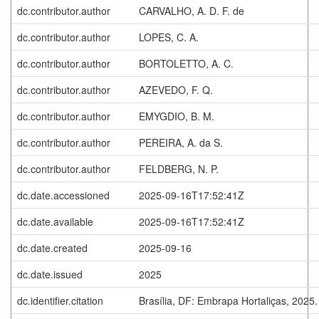
dc.contributor.author
CARVALHO, A. D. F. de
dc.contributor.author
LOPES, C. A.
dc.contributor.author
BORTOLETTO, A. C.
dc.contributor.author
AZEVEDO, F. Q.
dc.contributor.author
EMYGDIO, B. M.
dc.contributor.author
PEREIRA, A. da S.
dc.contributor.author
FELDBERG, N. P.
dc.date.accessioned
2025-09-16T17:52:41Z
dc.date.available
2025-09-16T17:52:41Z
dc.date.created
2025-09-16
dc.date.issued
2025
dc.identifier.citation
Brasília, DF: Embrapa Hortaliças, 2025.