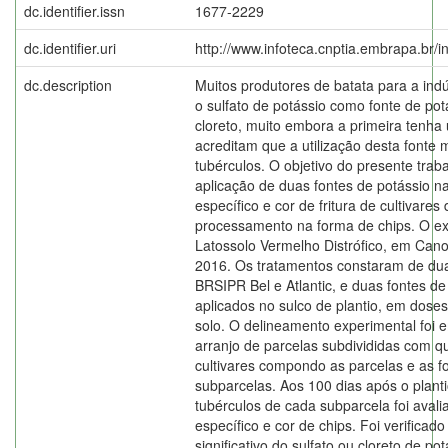
dc.identifier.issn
1677-2229
dc.identifier.uri
http://www.infoteca.cnptia.embrapa.br/
dc.description
Muitos produtores de batata para a indú
o sulfato de potássio como fonte de pot
cloreto, muito embora a primeira tenha 
acreditam que a utilização desta fonte 
tubérculos. O objetivo do presente trabal
aplicação de duas fontes de potássio n
específico e cor de fritura de cultivare
processamento na forma de chips. O ex
Latossolo Vermelho Distrófico, em Can
2016. Os tratamentos constaram de duas
BRSIPR Bel e Atlantic, e duas fontes de 
aplicados no sulco de plantio, em dose
solo. O delineamento experimental foi 
arranjo de parcelas subdivididas com q
cultivares compondo as parcelas e as f
subparcelas. Aos 100 dias após o plant
tubérculos de cada subparcela foi ava
específico e cor de chips. Foi verificad
significativo do sulfato ou cloreto de p