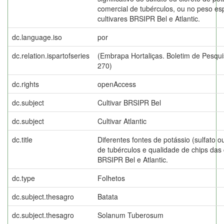
comercial de tubérculos, ou no peso esp
cultivares BRSIPR Bel e Atlantic.
dc.language.iso
por
dc.relation.ispartofseries
(Embrapa Hortaliças. Boletim de Pesqu
270)
dc.rights
openAccess
dc.subject
Cultivar BRSIPR Bel
dc.subject
Cultivar Atlantic
dc.title
Diferentes fontes de potássio (sulfato o
de tubérculos e qualidade de chips das 
BRSIPR Bel e Atlantic.
dc.type
Folhetos
dc.subject.thesagro
Batata
dc.subject.thesagro
Solanum Tuberosum