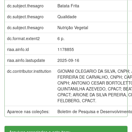
dc.subject.thesagro
Batata Frita
dc.subject.thesagro
Qualidade
dc.subject.thesagro
Nutrição Vegetal
dc.format.extent2
6 p.
riaa.ainfo.id
1178855
riaa.ainfo.lastupdate
2025-09-16
dc.contributor.institution
GIOVANI OLEGARIO DA SILVA, CNPH
FERREIRA DE CARVALHO, CNPH; CA
CNPH; ANTONIO CESAR BORTOLETTO
QUINTANILHA AZEVEDO, CPACT; BEA
CPACT; ARIONE DA SILVA PEREIRA, 
FELDBERG, CPACT.
Aparece nas coleções:
Boletim de Pesquisa e Desenvolviment
Arquivos associados a este item: