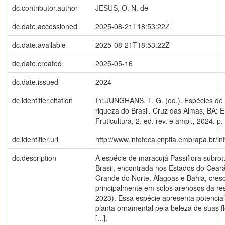
dc.contributor.author
JESUS, O. N. de
dc.date.accessioned
2025-08-21T18:53:22Z
dc.date.available
2025-08-21T18:53:22Z
dc.date.created
2025-05-16
dc.date.issued
2024
dc.identifier.citation
In: JUNGHANS, T. G. (ed.). Espécies de
riqueza do Brasil. Cruz das Almas, BA:
Fruticultura, 2. ed. rev. e ampl., 2024. p
dc.identifier.uri
http://www.infoteca.cnptia.embrapa.br/i
dc.description
A espécie de maracujá Passiflora subro
Brasil, encontrada nos Estados do Cear
Grande do Norte, Alagoas e Bahia, cres
principalmente em solos arenosos da rest
2023). Essa espécie apresenta potencia
planta ornamental pela beleza de suas fl
[...].