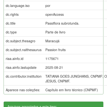
dc.language.iso
por
dc.rights
openAccess
dc.title
Passiflora subrotunda.
dc.type
Parte de livro
dc.subject.thesagro
Maracujá
dc.subject.nalthesaurus
Passion fruits
riaa.ainfo.id
1175671
riaa.ainfo.lastupdate
2025-08-21
dc.contributor.institution
TATIANA GOES JUNGHANS, CNPMF; 
JESUS, CNPMF.
Aparece nas coleções:
Capítulo em livro técnico (CNPMF)
Arquivos associados a este item: