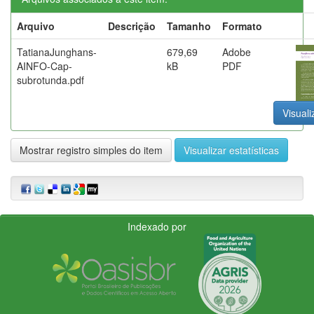
Arquivo
Descrição
Tamanho
Formato
TatianaJunghans-
679,69
Adobe
AINFO-Cap-
kB
PDF
subrotunda.pdf
Visuali
Mostrar registro simples do item
Visualizar estatísticas
Indexado por