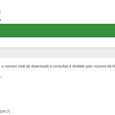
, o número total de downloads e consultas é dividido pelo número de f
.
22/417)