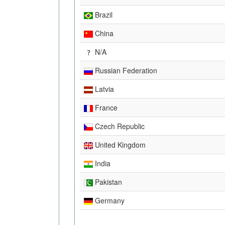
Brazil
China
N/A
Russian Federation
Latvia
France
Czech Republic
United Kingdom
India
Pakistan
Germany