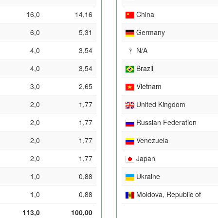
16,0
14,16
China
6,0
5,31
Germany
4,0
3,54
N/A
4,0
3,54
Brazil
3,0
2,65
Vietnam
2,0
1,77
United Kingdom
2,0
1,77
Russian Federation
2,0
1,77
Venezuela
2,0
1,77
Japan
1,0
0,88
Ukraine
1,0
0,88
Moldova, Republic of
113,0
100,00