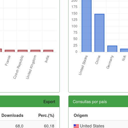
Export
Consultas por país
Downloads
Perc.(%)
Origem
68,0
60,18
United States