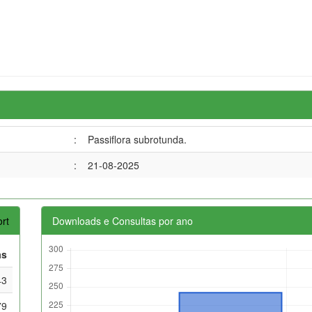
:
Passiflora subrotunda.
:
21-08-2025
rt
Downloads e Consultas por ano
as
43
79