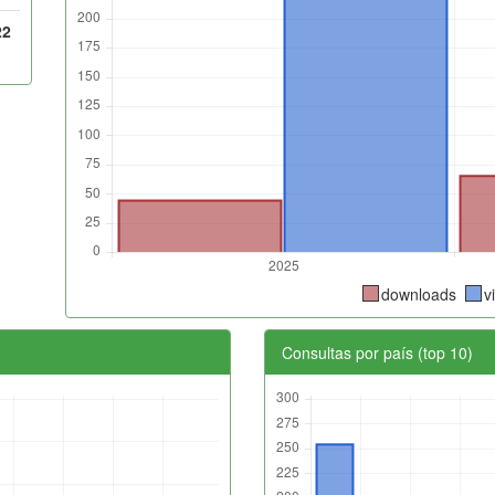
22
downloads
v
Consultas por país (top 10)