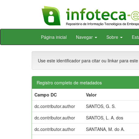
Skip
Página inicial
Navegar
Sobre
Est
navigation
Use este identificador para citar ou linkar para este
Registro completo de metadados
Campo DC
Valor
dc.contributor.author
SANTOS, G. S.
dc.contributor.author
SANTOS, L. A. dos
dc.contributor.author
SANTANA, M. do A.