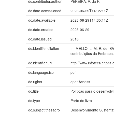
dc.contributor.author
PEREIRA, V. da F.
dc.date.accessioned
2023-06-29T14:35:11Z
dc.date.available
2023-06-29T14:35:11Z
dc.date.created
2023-06-29
dc.date.issued
2018
dc.identifier.citation
In: MELLO, L. M. R. de; BA
contribuições da Embrapa. 
dc.identifier.uri
http://www.infoteca.cnptia
dc.language.iso
por
dc.rights
openAccess
dc.title
Políticas para o desenvolv
dc.type
Parte de livro
dc.subject.thesagro
Desenvolvimento Sustentá