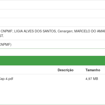
CNPMF; LIGIA ALVES DOS SANTOS, Cenargen; MARCELO DO AMA
ST.
 (CNPMF)
Descrição
Tamanho
ap-4.pdf
4,97 MB