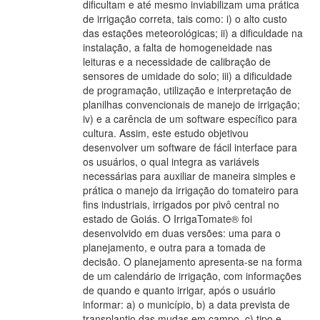
dificultam e até mesmo inviabilizam uma prática
de irrigação correta, tais como: i) o alto custo
das estações meteorológicas; ii) a dificuldade na
instalação, a falta de homogeneidade nas
leituras e a necessidade de calibração de
sensores de umidade do solo; iii) a dificuldade
de programação, utilização e interpretação de
planilhas convencionais de manejo de irrigação;
iv) e a carência de um software específico para
cultura. Assim, este estudo objetivou
desenvolver um software de fácil interface para
os usuários, o qual integra as variáveis
necessárias para auxiliar de maneira simples e
prática o manejo da irrigação do tomateiro para
fins industriais, irrigados por pivô central no
estado de Goiás. O IrrigaTomate® foi
desenvolvido em duas versões: uma para o
planejamento, e outra para a tomada de
decisão. O planejamento apresenta-se na forma
de um calendário de irrigação, com informações
de quando e quanto irrigar, após o usuário
informar: a) o município, b) a data prevista de
transplantio das mudas em campo, c) tipo e