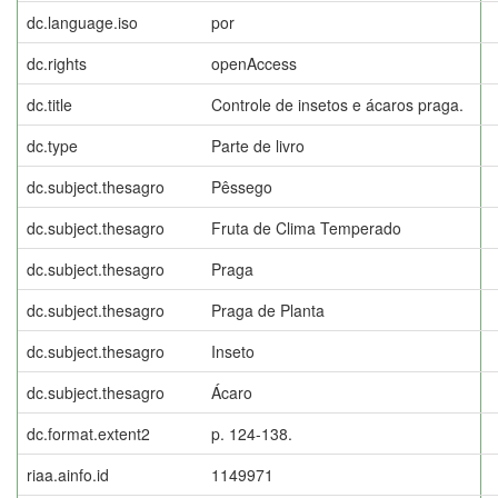
dc.language.iso
por
dc.rights
openAccess
dc.title
Controle de insetos e ácaros praga.
dc.type
Parte de livro
dc.subject.thesagro
Pêssego
dc.subject.thesagro
Fruta de Clima Temperado
dc.subject.thesagro
Praga
dc.subject.thesagro
Praga de Planta
dc.subject.thesagro
Inseto
dc.subject.thesagro
Ácaro
dc.format.extent2
p. 124-138.
riaa.ainfo.id
1149971