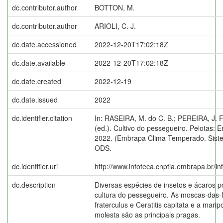
dc.contributor.author
BOTTON, M.
dc.contributor.author
ARIOLI, C. J.
dc.date.accessioned
2022-12-20T17:02:18Z
dc.date.available
2022-12-20T17:02:18Z
dc.date.created
2022-12-19
dc.date.issued
2022
dc.identifier.citation
In: RASEIRA, M. do C. B.; PEREIRA, J. F
(ed.). Cultivo do pessegueiro. Pelotas
2022. (Embrapa Clima Temperado. Siste
ODS.
dc.identifier.uri
http://www.infoteca.cnptia.embrapa.br/i
dc.description
Diversas espécies de insetos e ácaros 
cultura do pessegueiro. As moscas-das-
fraterculus e Ceratitis capitata e a marip
molesta são as principais pragas.