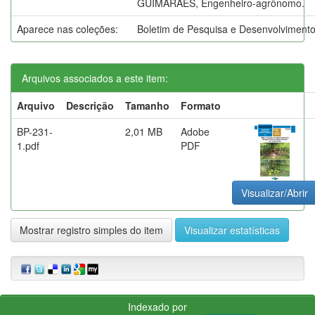
GUIMARÃES, Engenheiro-agrônomo.
Aparece nas coleções:
Boletim de Pesquisa e Desenvolviment
Arquivos associados a este item:
Arquivo
Descrição
Tamanho
Formato
BP-231-
2,01 MB
Adobe
1.pdf
PDF
Visualizar/Abrir
Mostrar registro simples do item
Visualizar estatísticas
Indexado por