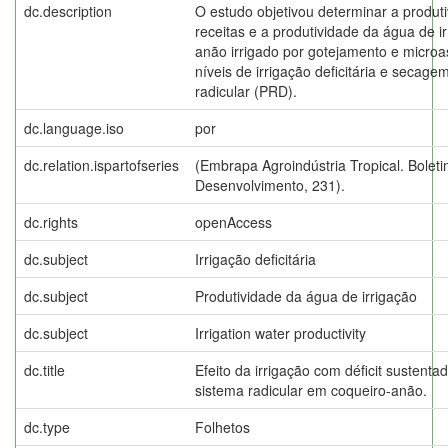
dc.description
O estudo objetivou determinar a produti
receitas e a produtividade da água de i
anão irrigado por gotejamento e microa
níveis de irrigação deficitária e secage
radicular (PRD).
dc.language.iso
por
dc.relation.ispartofseries
(Embrapa Agroindústria Tropical. Bolet
Desenvolvimento, 231).
dc.rights
openAccess
dc.subject
Irrigação deficitária
dc.subject
Produtividade da água de irrigação
dc.subject
Irrigation water productivity
dc.title
Efeito da irrigação com déficit sustent
sistema radicular em coqueiro-anão.
dc.type
Folhetos