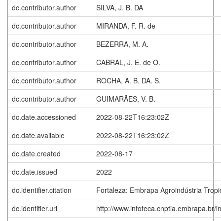
dc.contributor.author
SILVA, J. B. DA
dc.contributor.author
MIRANDA, F. R. de
dc.contributor.author
BEZERRA, M. A.
dc.contributor.author
CABRAL, J. E. de O.
dc.contributor.author
ROCHA, A. B. DA. S.
dc.contributor.author
GUIMARÃES, V. B.
dc.date.accessioned
2022-08-22T16:23:02Z
dc.date.available
2022-08-22T16:23:02Z
dc.date.created
2022-08-17
dc.date.issued
2022
dc.identifier.citation
Fortaleza: Embrapa Agroindústria Tropi
dc.identifier.uri
http://www.infoteca.cnptia.embrapa.br/