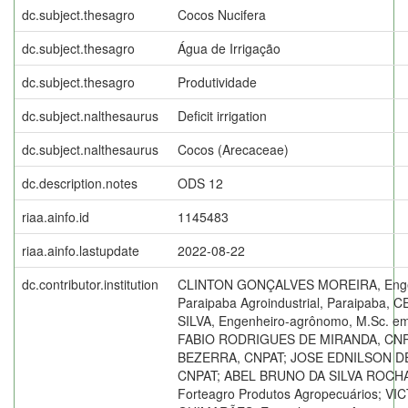
dc.subject.thesagro
Cocos Nucifera
dc.subject.thesagro
Água de Irrigação
dc.subject.thesagro
Produtividade
dc.subject.nalthesaurus
Deficit irrigation
dc.subject.nalthesaurus
Cocos (Arecaceae)
dc.description.notes
ODS 12
riaa.ainfo.id
1145483
riaa.ainfo.lastupdate
2022-08-22
dc.contributor.institution
CLINTON GONÇALVES MOREIRA, Enge
Paraipaba Agroindustrial, Paraipaba
SILVA, Engenheiro-agrônomo, M.Sc. em
FABIO RODRIGUES DE MIRANDA, CNP
BEZERRA, CNPAT; JOSE EDNILSON D
CNPAT; ABEL BRUNO DA SILVA ROCHA,
Forteagro Produtos Agropecuários; 