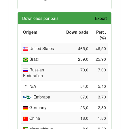
Downloads por país
Export
Origem
Downloads
Perc.
(%)
United States
465,0
46,50
Brazil
259,0
25,90
Russian
70,0
7,00
Federation
N/A
54,0
5,40
Embrapa
37,0
3,70
Germany
23,0
2,30
China
18,0
1,80
Mozambique
8,0
0,80