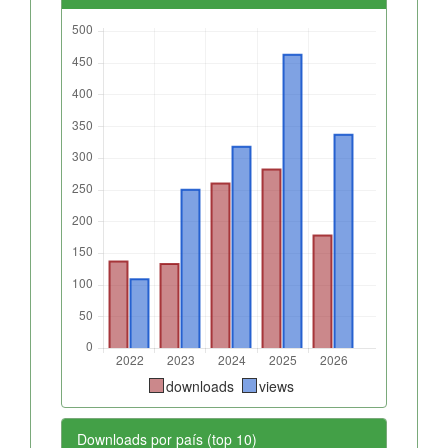
downloads
views
Downloads por país (top 10)