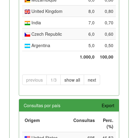
United Kingdom
8,0
0,80
India
7,0
0,70
Czech Republic
6,0
0,60
Argentina
5,0
0,50
1.000,0
100,00
previous
1/3
show all
next
Consultas por país
Export
Origem
Consultas
Perc.
(%)
United States
695
46,52