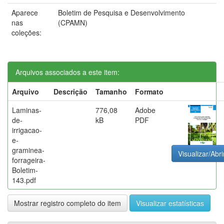
Aparece
Boletim de Pesquisa e Desenvolvimento
nas
(CPAMN)
coleções:
Arquivos associados a este item:
Arquivo
Descrição
Tamanho
Formato
Laminas-
776,08
Adobe
de-
kB
PDF
irrigacao-
e-
graminea-
Visualizar/Abri
forrageira-
Boletim-
143.pdf
Mostrar registro completo do item
Visualizar estatísticas