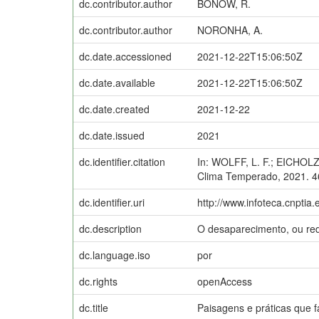
dc.contributor.author
BONOW, R.
dc.contributor.author
NORONHA, A.
dc.date.accessioned
2021-12-22T15:06:50Z
dc.date.available
2021-12-22T15:06:50Z
dc.date.created
2021-12-22
dc.date.issued
2021
dc.identifier.citation
In: WOLFF, L. F.; EICHOLZ, 
Clima Temperado, 2021. 4
dc.identifier.uri
http://www.infoteca.cnptia
dc.description
O desaparecimento, ou red
dc.language.iso
por
dc.rights
openAccess
dc.title
Paisagens e práticas que f