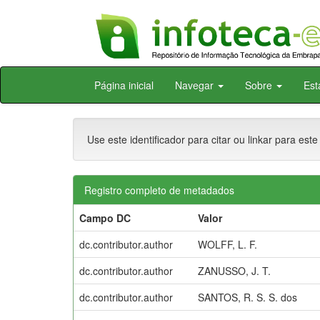
Skip
Página inicial
Navegar
Sobre
Est
navigation
Use este identificador para citar ou linkar para este
Registro completo de metadados
Campo DC
Valor
dc.contributor.author
WOLFF, L. F.
dc.contributor.author
ZANUSSO, J. T.
dc.contributor.author
SANTOS, R. S. S. dos