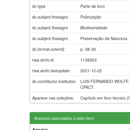
dc.type
Parte de livro
dc.subject.thesagro
Polinização
dc.subject.thesagro
Biodiversidade
dc.subject.thesagro
Preservação da Natureza
dc.format.extent2
p. 38-39.
riaa.ainfo.id
1138263
riaa.ainfo.lastupdate
2021-12-22
dc.contributor.institution
LUIS FERNANDO WOLFF, 
CPACT.
Aparece nas coleções:
Capítulo em livro técnico 
Arquivos associados a este item:
Arquivo