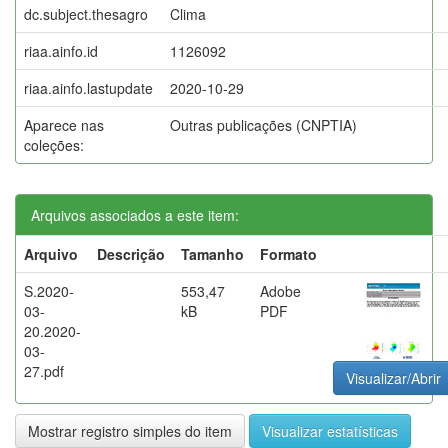
dc.subject.thesagro
Clima
riaa.ainfo.id
1126092
riaa.ainfo.lastupdate
2020-10-29
Aparece nas
Outras publicações (CNPTIA)
coleções:
Arquivos associados a este item:
Arquivo
Descrição
Tamanho
Formato
S.2020-
553,47
Adobe
03-
kB
PDF
20.2020-
03-
27.pdf
Visualizar/Abrir
Mostrar registro simples do item
Visualizar estatísticas