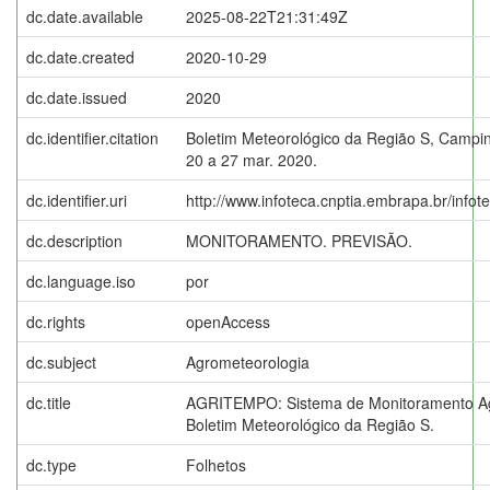
dc.date.available
2025-08-22T21:31:49Z
dc.date.created
2020-10-29
dc.date.issued
2020
dc.identifier.citation
Boletim Meteorológico da Região S, Campin
20 a 27 mar. 2020.
dc.identifier.uri
http://www.infoteca.cnptia.embrapa.br/info
dc.description
MONITORAMENTO. PREVISÃO.
dc.language.iso
por
dc.rights
openAccess
dc.subject
Agrometeorologia
dc.title
AGRITEMPO: Sistema de Monitoramento Ag
Boletim Meteorológico da Região S.
dc.type
Folhetos