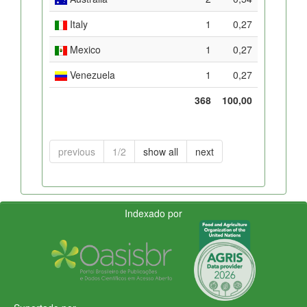
Italy
1
0,27
Mexico
1
0,27
Venezuela
1
0,27
368
100,00
previous
1/2
show all
next
Indexado por