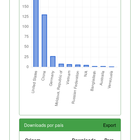
Downloads por país
Export
Origem
Downloads
Perc.