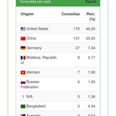
Consultas por país
Export
Origem
Consultas
Perc.
(%)
United States
170
46,20
China
131
35,60
Germany
27
7,34
Moldova, Republic
8
2,17
of
Vietnam
7
1,90
Russian
6
1,63
Federation
N/A
5
1,36
Bangladesh
2
0,54
Australia
2
0,54