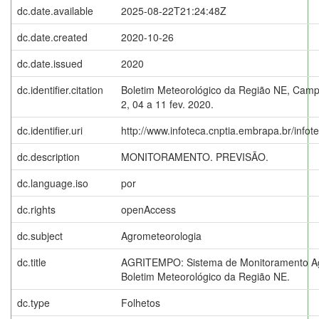
dc.date.available
2025-08-22T21:24:48Z
dc.date.created
2020-10-26
dc.date.issued
2020
dc.identifier.citation
Boletim Meteorológico da Região NE, Campi
2, 04 a 11 fev. 2020.
dc.identifier.uri
http://www.infoteca.cnptia.embrapa.br/info
dc.description
MONITORAMENTO. PREVISÃO.
dc.language.iso
por
dc.rights
openAccess
dc.subject
Agrometeorologia
dc.title
AGRITEMPO: Sistema de Monitoramento Ag
Boletim Meteorológico da Região NE.
dc.type
Folhetos