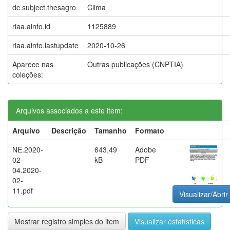
dc.subject.thesagro
Clima
riaa.ainfo.id
1125889
riaa.ainfo.lastupdate
2020-10-26
Aparece nas
Outras publicações (CNPTIA)
coleções:
Arquivos associados a este item:
Arquivo
Descrição
Tamanho
Formato
NE.2020-
643,49
Adobe
02-
kB
PDF
04.2020-
02-
11.pdf
Visualizar/Abrir
Mostrar registro simples do item
Visualizar estatísticas