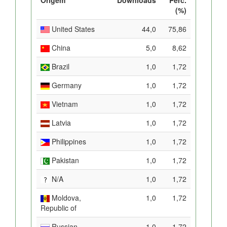
(%)
United States
44,0
75,86
China
5,0
8,62
Brazil
1,0
1,72
Germany
1,0
1,72
Vietnam
1,0
1,72
Latvia
1,0
1,72
Philippines
1,0
1,72
Pakistan
1,0
1,72
N/A
1,0
1,72
Moldova,
1,0
1,72
Republic of
Russian
1,0
1,72