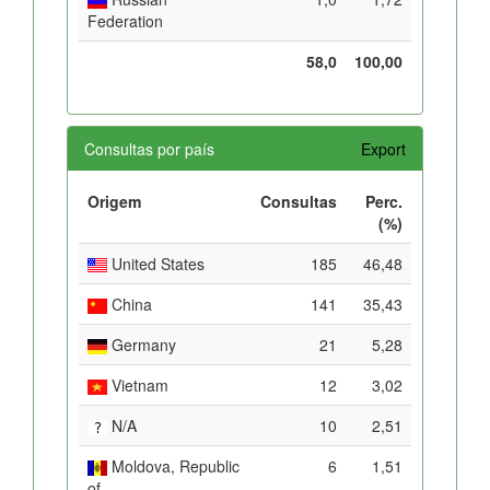
Federation
58,0
100,00
Consultas por país
Export
Origem
Consultas
Perc.
(%)
United States
185
46,48
China
141
35,43
Germany
21
5,28
Vietnam
12
3,02
N/A
10
2,51
Moldova, Republic
6
1,51
of