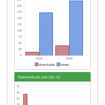
downloads
views
Downloads por país (top 10)