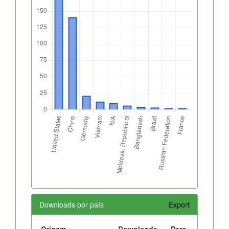
Downloads por país
Export
Origem
Downloads
Perc.