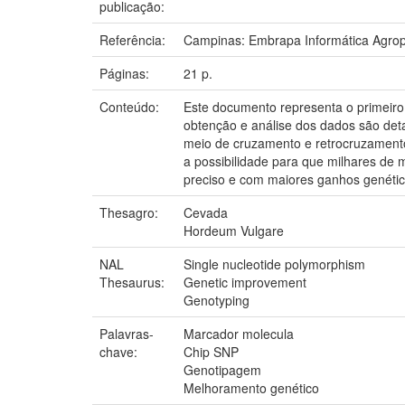
publicação:
Referência:
Campinas: Embrapa Informática Agrop
Páginas:
21 p.
Conteúdo:
Este documento representa o primeiro
obtenção e análise dos dados são deta
meio de cruzamento e retrocruzamento
a possibilidade para que milhares de
preciso e com maiores ganhos genétic
Thesagro:
Cevada
Hordeum Vulgare
NAL
Single nucleotide polymorphism
Thesaurus:
Genetic improvement
Genotyping
Palavras-
Marcador molecula
chave:
Chip SNP
Genotipagem
Melhoramento genético