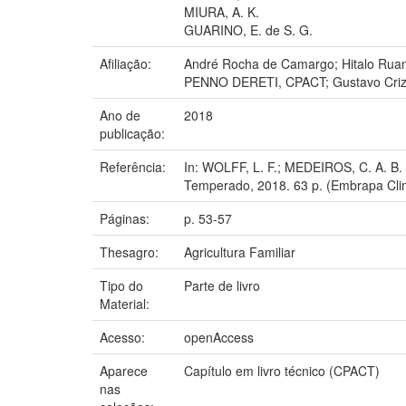
MIURA, A. K.
GUARINO, E. de S. G.
Afiliação:
André Rocha de Camargo; Hitalo Ru
PENNO DERETI, CPACT; Gustavo Cr
Ano de
2018
publicação:
Referência:
In: WOLFF, L. F.; MEDEIROS, C. A. B. (
Temperado, 2018. 63 p. (Embrapa Cl
Páginas:
p. 53-57
Thesagro:
Agricultura Familiar
Tipo do
Parte de livro
Material:
Acesso:
openAccess
Aparece
Capítulo em livro técnico (CPACT)
nas