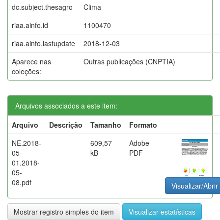
dc.subject.thesagro
Clima
riaa.ainfo.id
1100470
riaa.ainfo.lastupdate
2018-12-03
Aparece nas
Outras publicações (CNPTIA)
coleções:
Arquivos associados a este item:
Arquivo
Descrição
Tamanho
Formato
NE.2018-
609,57
Adobe
05-
kB
PDF
01.2018-
05-
08.pdf
Visualizar/Abrir
Mostrar registro simples do item
Visualizar estatísticas