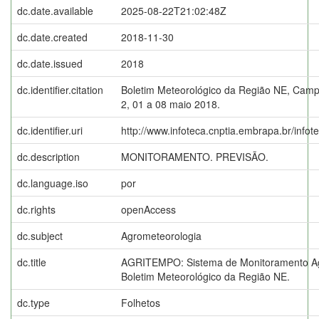
dc.date.available
2025-08-22T21:02:48Z
dc.date.created
2018-11-30
dc.date.issued
2018
dc.identifier.citation
Boletim Meteorológico da Região NE, Campi
2, 01 a 08 maio 2018.
dc.identifier.uri
http://www.infoteca.cnptia.embrapa.br/info
dc.description
MONITORAMENTO. PREVISÃO.
dc.language.iso
por
dc.rights
openAccess
dc.subject
Agrometeorologia
dc.title
AGRITEMPO: Sistema de Monitoramento Ag
Boletim Meteorológico da Região NE.
dc.type
Folhetos