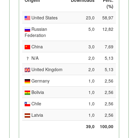
(%)
United States
23,0
58,97
Russian
5,0
12,82
Federation
China
3,0
7,69
N/A
2,0
5,13
United Kingdom
2,0
5,13
Germany
1,0
2,56
Bolivia
1,0
2,56
Chile
1,0
2,56
Latvia
1,0
2,56
39,0
100,00