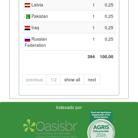
Latvia
1
0,25
Pakistan
1
0,25
Iraq
1
0,25
Russian
1
0,25
Federation
394
100,00
previous
1/2
show all
next
Indexado por