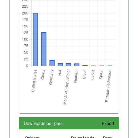
Downloads por país
Export
Origem
Downloads
Perc.