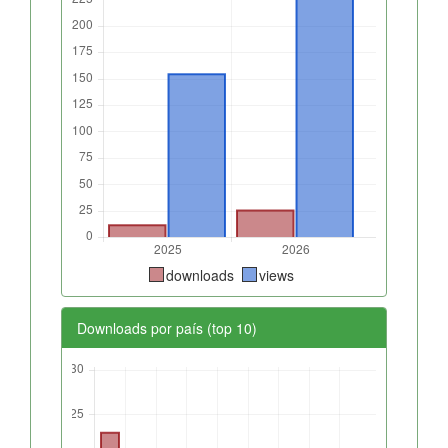
downloads
views
Downloads por país (top 10)