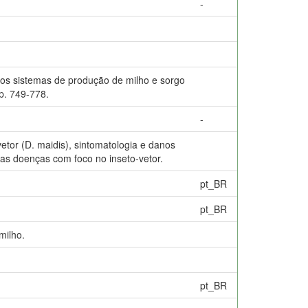
-
 sistemas de produção de milho e sorgo
 p. 749-778.
-
etor (D. maidis), sintomatologia e danos
as doenças com foco no inseto-vetor.
pt_BR
pt_BR
milho.
pt_BR