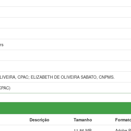
rs
IVEIRA, CPAC; ELIZABETH DE OLIVEIRA SABATO, CNPMS.
(CPAC)
Descrição
Tamanho
Format
11,86 MB
Adobe 