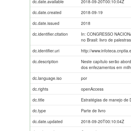
dc.date.available
2018-09-20T00:10:04Z
dc.date.created
2018-09-19
dc.date.issued
2018
dc.identifier.citation
In: CONGRESSO NACIONAL D
no Brasil: livro de palestr
dc.identifier.uri
http://www.infoteca.cnptia
dc.description
Neste capítulo serão abord
dos enfezamentos em milho
dc.language.iso
por
dc.rights
openAccess
dc.title
Estratégias de manejo de D
dc.type
Parte de livro
dc.date.updated
2018-09-20T00:10:04Z