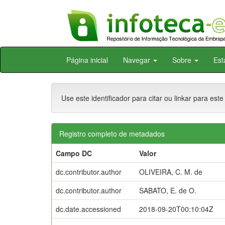
Skip
Página inicial
Navegar
Sobre
Est
navigation
Use este identificador para citar ou linkar para este
Registro completo de metadados
Campo DC
Valor
dc.contributor.author
OLIVEIRA, C. M. de
dc.contributor.author
SABATO, E. de O.
dc.date.accessioned
2018-09-20T00:10:04Z