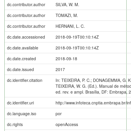
dc.contributor.author
SILVA, W. M.
dc.contributor.author
TOMAZI, M.
dc.contributor.author
HERNANI, L. C.
dc.date.accessioned
2018-09-19T00:10:14Z
dc.date.available
2018-09-19T00:10:14Z
dc.date.created
2018-09-18
dc.date.issued
2017
dc.identifier.citation
In: TEIXEIRA, P. C.; DONAGEMMA, G. K
TEIXEIRA, W. G. (Ed.). Manual de método
ed. rev. e ampl. Brasília, DF: Embrapa, 
dc.identifier.uri
http://www.infoteca.cnptia.embrapa.br/i
dc.language.iso
por
dc.rights
openAccess