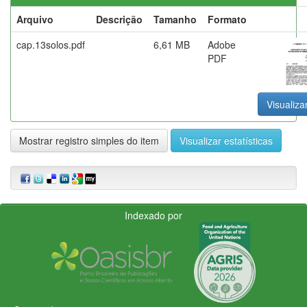
Arquivo
Descrição
Tamanho
Formato
cap.13solos.pdf
6,61 MB
Adobe
PDF
Visualiza
Mostrar registro simples do item
Visualizar estatísticas
Indexado por