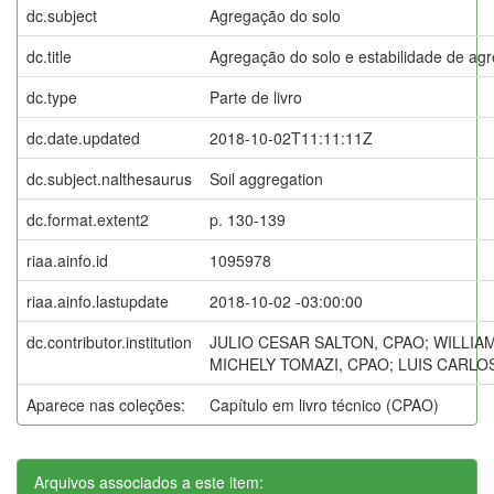
dc.subject
Agregação do solo
dc.title
Agregação do solo e estabilidade de ag
dc.type
Parte de livro
dc.date.updated
2018-10-02T11:11:11Z
dc.subject.nalthesaurus
Soil aggregation
dc.format.extent2
p. 130-139
riaa.ainfo.id
1095978
riaa.ainfo.lastupdate
2018-10-02 -03:00:00
dc.contributor.institution
JULIO CESAR SALTON, CPAO; WILLIAM
MICHELY TOMAZI, CPAO; LUIS CARLO
Aparece nas coleções:
Capítulo em livro técnico (CPAO)
Arquivos associados a este item: