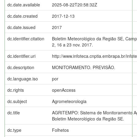
dc.date.available
2025-08-22T20:58:32Z
dc.date.created
2017-12-13
dc.date.issued
2017
dc.identifier.citation
Boletim Meteorológico da Região SE, Campi
2, 16 a 23 nov. 2017.
dc.identifier.uri
http://www.infoteca.cnptia.embrapa.br/info
dc.description
MONITORAMENTO. PREVISÃO.
dc.language.iso
por
dc.rights
openAccess
dc.subject
Agrometeorologia
dc.title
AGRITEMPO: Sistema de Monitoramento Ag
Boletim Meteorológico da Região SE.
dc.type
Folhetos