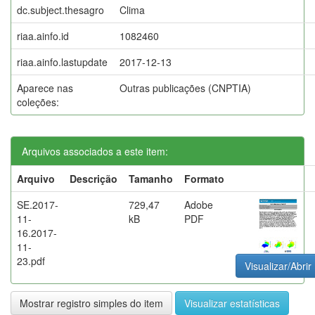
dc.subject.thesagro
Clima
riaa.ainfo.id
1082460
riaa.ainfo.lastupdate
2017-12-13
Aparece nas
Outras publicações (CNPTIA)
coleções:
Arquivos associados a este item:
Arquivo
Descrição
Tamanho
Formato
SE.2017-
729,47
Adobe
11-
kB
PDF
16.2017-
11-
23.pdf
Visualizar/Abrir
Mostrar registro simples do item
Visualizar estatísticas