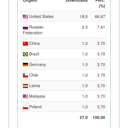
(%)
United States
18,0
66,67
Russian
2,0
7,41
Federation
China
1,0
3,70
Brazil
1,0
3,70
Germany
1,0
3,70
Chile
1,0
3,70
Latvia
1,0
3,70
Malaysia
1,0
3,70
Poland
1,0
3,70
27,0
100,00