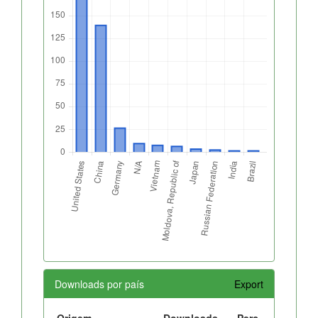
Downloads por país
Export
Origem
Downloads
Perc.