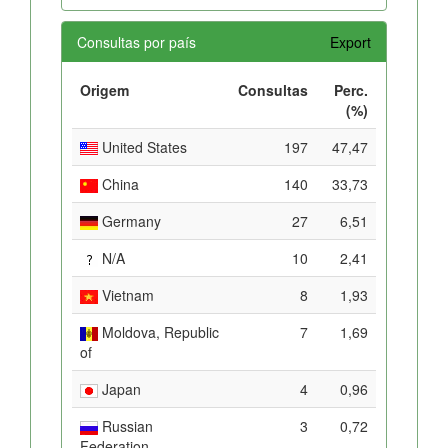
Consultas por país
Export
Origem
Consultas
Perc.
(%)
United States
197
47,47
China
140
33,73
Germany
27
6,51
N/A
10
2,41
Vietnam
8
1,93
Moldova, Republic
7
1,69
of
Japan
4
0,96
Russian
3
0,72
Federation