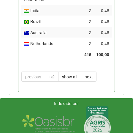
India
2
0,48
Brazil
2
0,48
Australia
2
0,48
Netherlands
2
0,48
415
100,00
previous
1/2
show all
next
Indexado por