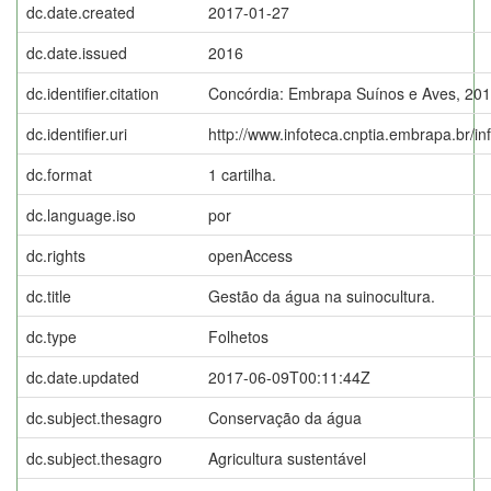
dc.date.created
2017-01-27
dc.date.issued
2016
dc.identifier.citation
Concórdia: Embrapa Suínos e Aves, 201
dc.identifier.uri
http://www.infoteca.cnptia.embrapa.br/i
dc.format
1 cartilha.
dc.language.iso
por
dc.rights
openAccess
dc.title
Gestão da água na suinocultura.
dc.type
Folhetos
dc.date.updated
2017-06-09T00:11:44Z
dc.subject.thesagro
Conservação da água
dc.subject.thesagro
Agricultura sustentável