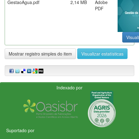
GestaoAgua.pdf
2,14 MB
Adobe
PDF
Visual
Mostrar registro simples do item
Visualizar estatísticas
Indexado por
Suportado por