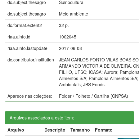
dc.subject.thesagro
Suinocultura
dc.subject.thesagro
Meio ambiente
dc.format.extent2
32 p.
riaa.ainfo.id
1062045
riaa.ainfo.lastupdate
2017-06-08
dc.contributor.institution
JEAN CARLOS PORTO VILAS BOAS SO
ARMANDO VICTORIA DE OLIVEIRA, CN
FILHO, UFSC; ICASA; Aurora; Pamplona
Alimentos S/A; Pamplona Alimentos S/A
Ambientais; JBS Foods.
Aparece nas coleções:
Folder / Folheto / Cartilha (CNPSA)
Arquivos associados a este item:
Arquivo
Descrição
Tamanho
Formato