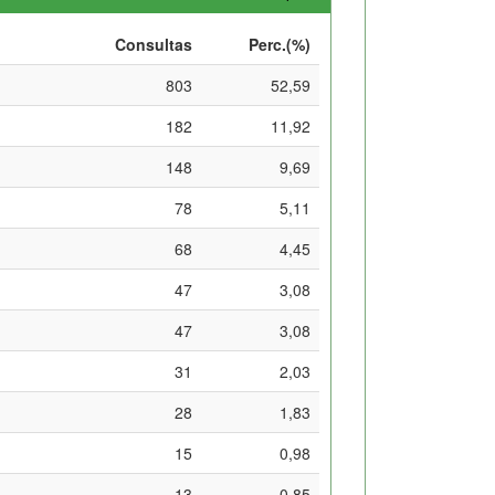
Consultas
Perc.(%)
803
52,59
182
11,92
148
9,69
78
5,11
68
4,45
47
3,08
47
3,08
31
2,03
28
1,83
15
0,98
13
0,85