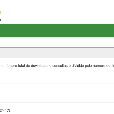
, o número total de downloads e consultas é dividido pelo número de f
.
22/417)