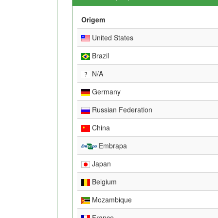
Origem
United States
Brazil
N/A
Germany
Russian Federation
China
Embrapa
Japan
Belgium
Mozambique
France