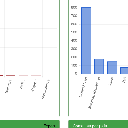
Export
Consultas por país