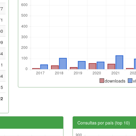
77
71
30
99
34
11
34
downloads
v
15
22
Consultas por país (top 10)