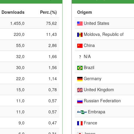
Downloads
Perc.(%)
Origem
1.455,0
75,62
United States
220,0
11,43
Moldova, Republic of
55,0
2,86
China
32,0
1,66
N/A
30,0
1,56
Brazil
22,0
1,14
Germany
15,0
0,78
United Kingdom
11,0
0,57
Russian Federation
11,0
0,57
Embrapa
9,0
0,47
France
6,0
0,31
Japan