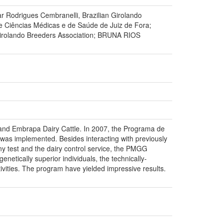
rigues Cembranelli, Brazilian Girolando
Ciências Médicas e de Saúde de Juiz de Fora;
 Girolando Breeders Association; BRUNA RIOS
 and Embrapa Dairy Cattle. In 2007, the Programa de
s implemented. Besides interacting with previously
eny test and the dairy control service, the PMGG
etically superior individuals, the technically-
tivities. The program have yielded impressive results.