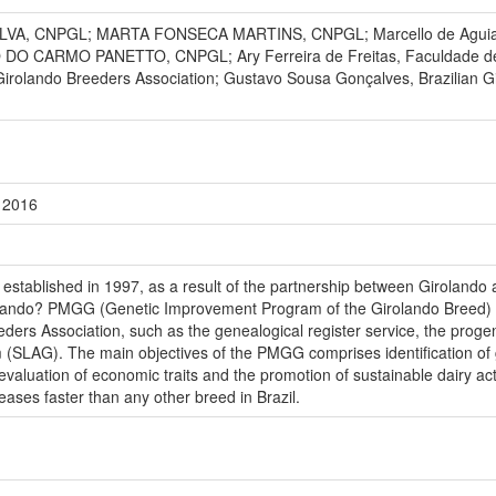
, CNPGL; MARTA FONSECA MARTINS, CNPGL; Marcello de Aguiar Rod
 DO CARMO PANETTO, CNPGL; Ary Ferreira de Freitas, Faculdade de 
 Girolando Breeders Association; Gustavo Sousa Gonçalves, Brazilian
 2016
established in 1997, as a result of the partnership between Girolando
ando? PMGG (Genetic Improvement Program of the Girolando Breed) wa
reeders Association, such as the genealogical register service, the prog
(SLAG). The main objectives of the PMGG comprises identification of gen
e evaluation of economic traits and the promotion of sustainable dairy ac
ases faster than any other breed in Brazil.