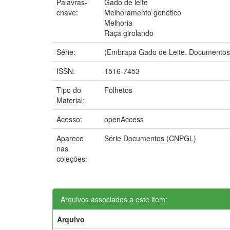
Palavras-
Gado de leite
chave:
Melhoramento genético
Melhoria
Raça girolando
Série:
(Embrapa Gado de Leite. Documentos
ISSN:
1516-7453
Tipo do
Folhetos
Material:
Acesso:
openAccess
Aparece
Série Documentos (CNPGL)
nas
coleções:
Arquivos associados a este item:
Arquivo