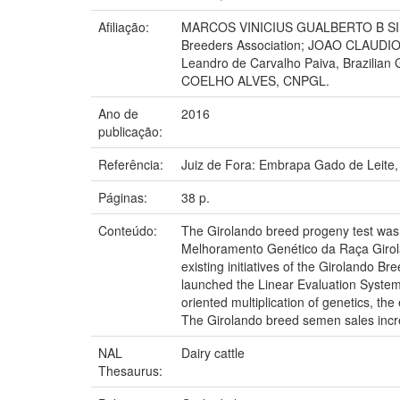
Afiliação:
MARCOS VINICIUS GUALBERTO B SILVA
Breeders Association; JOAO CLAUDIO
Leandro de Carvalho Paiva, Brazilian
COELHO ALVES, CNPGL.
Ano de
2016
publicação:
Referência:
Juiz de Fora: Embrapa Gado de Leite,
Páginas:
38 p.
Conteúdo:
The Girolando breed progeny test was 
Melhoramento Genético da Raça Girol
existing initiatives of the Girolando B
launched the Linear Evaluation System 
oriented multiplication of genetics, th
The Girolando breed semen sales incre
NAL
Dairy cattle
Thesaurus: