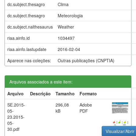
dc.subject.thesagro
Clima
dc.subject.thesagro
Meteorologia
dc.subject.nalthesaurus
Weather
riaa.ainfo.id
1034497
riaa.ainfo.lastupdate
2016-02-04
Aparece nas coleções:
Outras publicações (CNPTIA)
Arquivos associados a este item:
Arquivo
Descrição
Tamanho
Formato
SE.2015-
296,08
Adobe
05-
kB
PDF
23.2015-
05-
30.pdf
Visualizar/Abrir