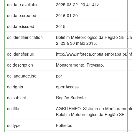
dc.date.available
2025-08-22T20:41:41Z
dc.date.created
2016-01-20
dc.date.issued
2015
dc.identifier.citation
Boletim Meteorológico da Região SE, Ca
2, 23 a 30 maio 2015.
dc.identifier.uri
http://www.infoteca.cnptia.embrapa.br/i
dc.description
Monitoramento. Previsão.
dc.language.iso
por
dc.rights
openAccess
dc.subject
Região Sudeste
dc.title
AGRITEMPO: Sistema de Monitoramento
Boletim Meteorológico da Região SE.
dc.type
Folhetos