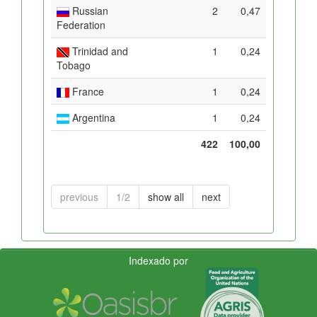
Russian
2
0,47
Federation
Trinidad and
1
0,24
Tobago
France
1
0,24
Argentina
1
0,24
422
100,00
previous
1/2
show all
next
Indexado por