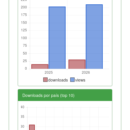
downloads
views
Downloads por país (top 10)