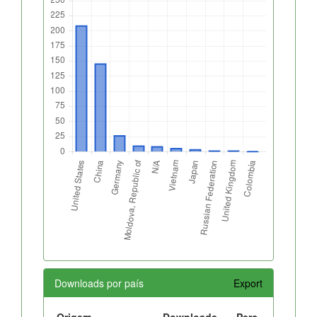
Downloads por país
Export
Origem
Downloads
Perc.