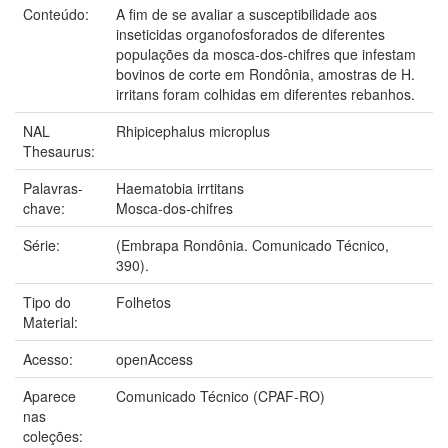
Conteúdo:
A fim de se avaliar a susceptibilidade aos
inseticidas organofosforados de diferentes
populações da mosca-dos-chifres que infestam
bovinos de corte em Rondônia, amostras de H.
irritans foram colhidas em diferentes rebanhos.
NAL
Rhipicephalus microplus
Thesaurus:
Palavras-
Haematobia irrtitans
chave:
Mosca-dos-chifres
Série:
(Embrapa Rondônia. Comunicado Técnico,
390).
Tipo do
Folhetos
Material:
Acesso:
openAccess
Aparece
Comunicado Técnico (CPAF-RO)
nas
coleções: