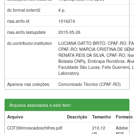
dc.format.extent2
4 p.
riaa.ainfo.id
1016274
riaa.ainfo.lastupdate
2015-05-26
dc.contributor.institution
LUCIANA GATTO BRITO, CPAF-RO; FAB
CPAF-RO; MARCIA CRISTINA DE SENA
RENATA REIS DA SILVA, CPAF-RO; Ivane
Bolsista CNPq, Embrapa Rondônia; Ana 
Faculdade São Lucas; Felix Guerrero, L
Laboratory.
Aparece nas coleções:
Comunicado Técnico (CPAF-RO)
Arquivos associados a este item:
Arquivo
Descrição
Tamanho
Formato
COT390moscadoschifres.pdf
210,12
Adobe
kB
PDF