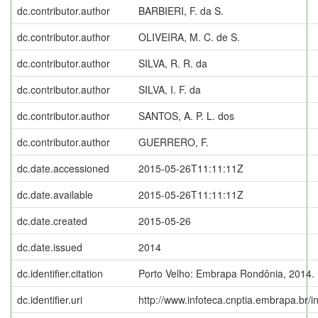
dc.contributor.author
BARBIERI, F. da S.
dc.contributor.author
OLIVEIRA, M. C. de S.
dc.contributor.author
SILVA, R. R. da
dc.contributor.author
SILVA, I. F. da
dc.contributor.author
SANTOS, A. P. L. dos
dc.contributor.author
GUERRERO, F.
dc.date.accessioned
2015-05-26T11:11:11Z
dc.date.available
2015-05-26T11:11:11Z
dc.date.created
2015-05-26
dc.date.issued
2014
dc.identifier.citation
Porto Velho: Embrapa Rondônia, 2014.
dc.identifier.uri
http://www.infoteca.cnptia.embrapa.br/