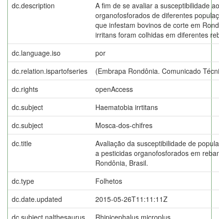
dc.description
A fim de se avaliar a susceptibilidade ao
organofosforados de diferentes popula
que infestam bovinos de corte em Rond
irritans foram colhidas em diferentes r
dc.language.iso
por
dc.relation.ispartofseries
(Embrapa Rondônia. Comunicado Técni
dc.rights
openAccess
dc.subject
Haematobia irrtitans
dc.subject
Mosca-dos-chifres
dc.title
Avaliação da susceptibilidade de popul
a pesticidas organofosforados em reba
Rondônia, Brasil.
dc.type
Folhetos
dc.date.updated
2015-05-26T11:11:11Z
dc.subject.nalthesaurus
Rhipicephalus microplus