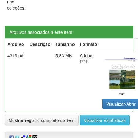
nas
coleções:
Arquivos associados a este item:
Arquivo
Descrição
Tamanho
Formato
4319.pdf
5,83 MB
Adobe
PDF
Visualizar/Abrir
Mostrar registro completo do item
Visualizar estatísticas