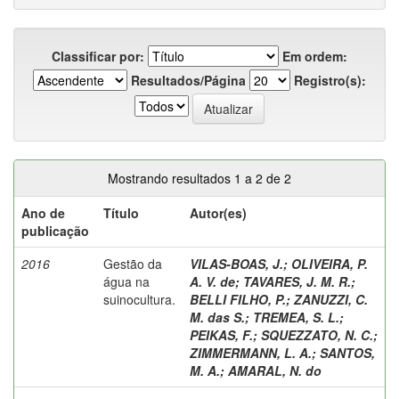
Classificar por:
Em ordem:
Resultados/Página
Registro(s):
Mostrando resultados 1 a 2 de 2
Ano de
Título
Autor(es)
publicação
2016
Gestão da
VILAS-BOAS, J.
;
OLIVEIRA, P.
água na
A. V. de
;
TAVARES, J. M. R.
;
suinocultura.
BELLI FILHO, P.
;
ZANUZZI, C.
M. das S.
;
TREMEA, S. L.
;
PEIKAS, F.
;
SQUEZZATO, N. C.
;
ZIMMERMANN, L. A.
;
SANTOS,
M. A.
;
AMARAL, N. do