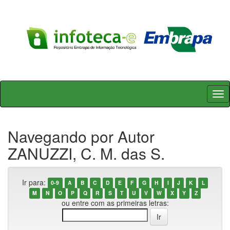
Skip
navigation
Navegando por Autor
ZANUZZI, C. M. das S.
Ir para:
0-9
A
B
C
D
E
F
G
H
I
J
K
L
M
N
O
P
Q
R
S
T
U
V
W
X
Y
Z
ou entre com as primeiras letras: