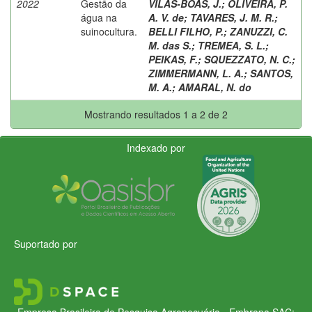
2022
Gestão da
VILAS-BOAS, J.
;
OLIVEIRA, P.
água na
A. V. de
;
TAVARES, J. M. R.
;
suinocultura.
BELLI FILHO, P.
;
ZANUZZI, C.
M. das S.
;
TREMEA, S. L.
;
PEIKAS, F.
;
SQUEZZATO, N. C.
;
ZIMMERMANN, L. A.
;
SANTOS,
M. A.
;
AMARAL, N. do
Mostrando resultados 1 a 2 de 2
Indexado por
Suportado por
Empresa Brasileira de Pesquisa Agropecuária - Embrapa
SAC: